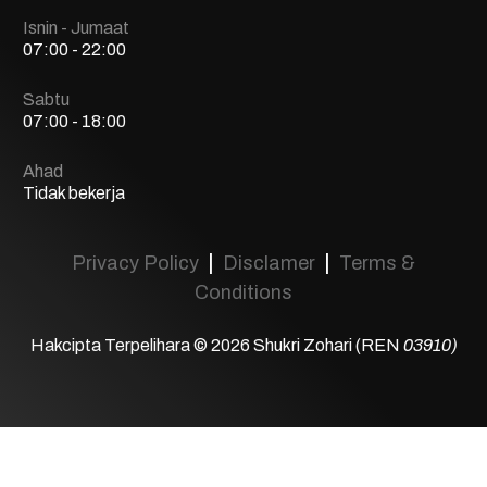
Isnin - Jumaat
07:00 - 22:00
Sabtu
07:00 - 18:00
Ahad
Tidak bekerja
|
|
Privacy Policy
Disclamer
Terms &
Conditions
Hakcipta Terpelihara © 2026 Shukri Zohari (REN
03910)